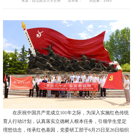
来源：西北政法大学官网
发布者：
浏览量：
3343
在庆祝中国共产党成立
101
年之际，为深入实施红色传统
育人行动计划，认真落实立德树人根本任务，引领学生坚定
理想信念，传承红色基因，党委研工部于
6
月
25
日至
26
日组织