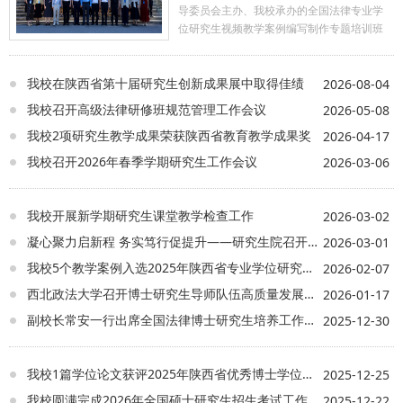
导委员会主办、我校承办的全国法律专业学
位研究生视频教学案例编写制作专题培训班
在雁塔校区开班。我校副校长、法治学院 法
律硕士教育学院院长（兼）常安，司法部法
我校在陕西省第十届研究生创新成果展中取得佳绩
律职业资格管理局一级调研员吕伟耀、本次
2026-08-04
培训授课专家以及学校研究生院负责人出席
我校召开高级法律研修班规范管理工作会议
2026-05-08
开班仪式。开班仪式由法律教指委副秘书
我校2项研究生教学成果荣获陕西省教育教学成果奖
2026-04-17
长、中国人民大学法学院时延安教授主持。
常安代表学校对全体参训人员表示热烈欢
我校召开2026年春季学期研究生工作会议
2026-03-06
迎，介绍了学校红色办学根基、法学学科建
设成果与特色实践育人模式。他表示，本次
培训贴合法律硕士“重实践、强应用”的培养核
我校开展新学期研究生课堂教学检查工作
2026-03-02
心，打通理论教学与实务运用的壁垒；培训
凝心聚力启新程 务实笃行促提升——研究生院召开新学期工作部署会议
2026-03-01
汇聚优秀案例创作者、资深评审专家、视频
制作技术专家开展系统化教学，为全国各法
我校5个教学案例入选2025年陕西省专业学位研究生教学案例库
2026-02-07
硕培养单位搭建了高效的交流协作平台。结
西北政法大学召开博士研究生导师队伍高质量发展专题会议
2026-01-17
合培训目标，他分享三点思考，与在场学员
共勉：一是要深耕精品视频案例创作，深入
副校长常安一行出席全国法律博士研究生培养工作会议
2025-12-30
司法实务一线挖掘教学素材，打造标杆案例
成果；二是推进校际协同育人，将视频案例
教学融入法硕培养全过程；三是加强经验互
我校1篇学位论文获评2025年陕西省优秀博士学位论文
2025-12-25
通，携手搭建全国法硕视频案例资源库，推
我校圆满完成2026年全国硕士研究生招生考试工作
2025-12-22