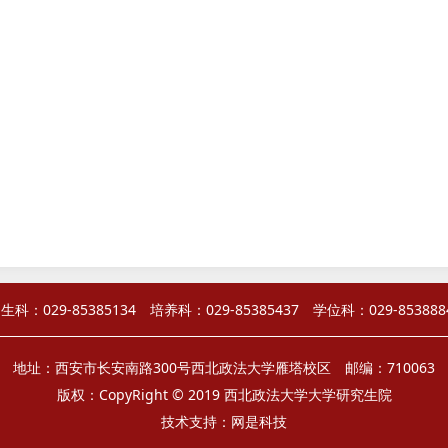
生科：029-85385134 培养科：029-85385437 学位科：029-853888
地址：西安市长安南路300号西北政法大学雁塔校区 邮编：710063
版权：CopyRight © 2019 西北政法大学大学研究生院
技术支持：
网是科技