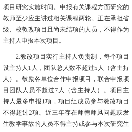
项目研究实施时间
。
申报有关课程方面研究的
教师至少应主讲过相关课程两轮。正在
承担省
级
、校教改项目
且尚未结项
的
人员
，
不得作为
主持人申报
本次
项目
。
2.教改项目
实行
主持人负责制，
每个
项目
设
主持人
1人，
团队总人数不超过
5人（含主持
人）。鼓励各单位合作申报项目，联合申报项
目
团队人员不超过
7人（含主持人）。项目主
持人最多申报1项，项目组成员参与教改项目
不得超过2项。近三年存在师德师风问题或
发
生
教学事故的人员不得主持或参与
本次
研究生