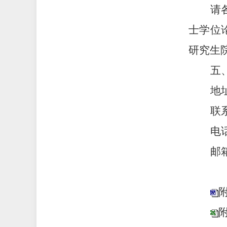
请
士学位
研究生
五
地
联
电
邮