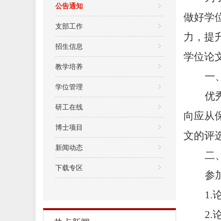
公告通知
做好学
支部工作
力，提
招生信息
学位论
教学培养
一
学位管理
优
研工在线
向应从
博士项目
文的评
新闻动态
二
下载专区
参
1.
2.