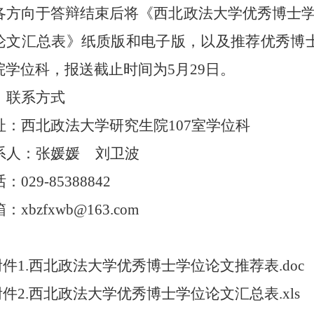
各方向于
答辩
结束后将《西北政法大学优秀博士
论文汇总表》纸质版和电子版，以及推荐优秀博
院学位科，报送截止
时间
为
5
月
29
日。
、联系方式
址：西北政法大学研究生院
107室学位科
系人：张媛媛
刘卫波
话：
029-85388842
箱：
xbzfxwb@
163.com
附件1.西北政法大学优秀博士学位论文推荐表.doc
附件2.西北政法大学优秀博士学位论文汇总表.xls