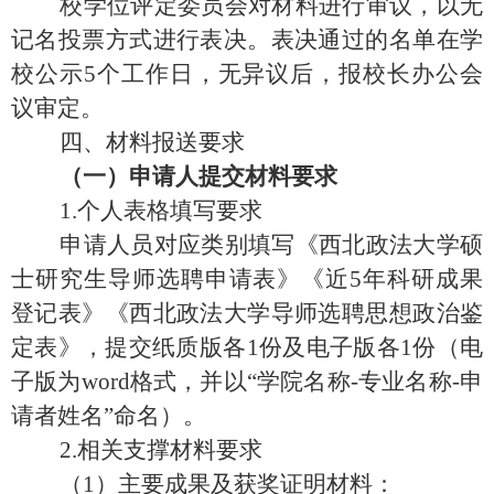
校学位评定委员会对材料进行审议，以无
记名投票方式进行表决。表决通过的名单在学
校公示
5
个工作日
，无异议后，报校长办公会
议审定。
四、材料报送要求
（一）申请人提交材料要求
1.个人表格填写要求
申请人员对应类别填写《西北政法大学硕
士研究生导师选聘申请表》《近
5年科研成果
登记表》
《
西北政法大学导师选聘思想政治鉴
定表
》
，提交纸质版各
1份及电子版
各
1份（电
子版为word格式，并以“学院名称-专业名称-申
请者姓名”命名）。
2.相关支撑材料要求
（
1）主要成果及获奖证明材料：