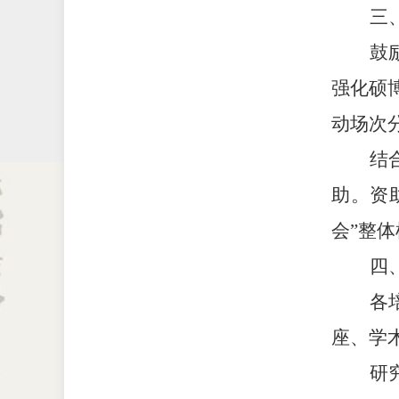
三
鼓
强化硕
动场次
结
助。资
会”整
四
各
座、学
研