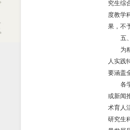
究生综
度教学
果，不
五
为
人实践
要涵盖
各
或新闻
术育人
研究生