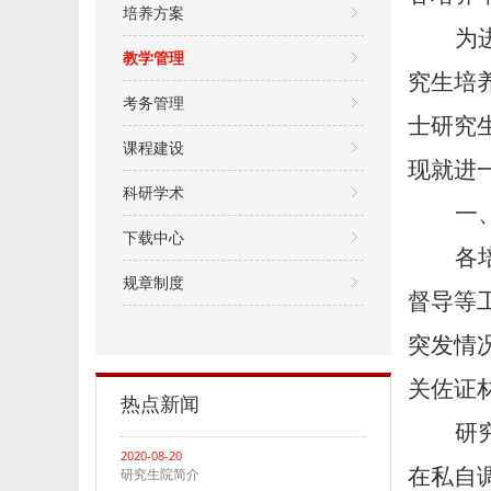
培养方案
为
教学管理
究生培
考务管理
士研究
课程建设
现就进
科研学术
一
下载中心
各
规章制度
督导等
突发情
关佐证
热点新闻
研
2020-08-20
在私自
研究生院简介