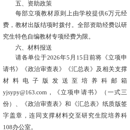
五、资助政策
每部立项教材
原则上
由学校提供
6
万元经
费，
教材出版结项时拨付。全部资助经费以研
究生特色自编教材专项经费为限。
六、材料报送
请各单位于
2026年
5
月
15
日前将《
立项申
请
书》《
政治审查表》
《汇总表》
及相关支撑
材料
电子版发送至培养科邮箱
yjsypy
@
163
.com，《
立项申请
书》（一式三
份）、《
政治审查表》
和《汇总表》纸质版
签
字盖章，连同
支撑材料交至研究生院培养科
108办公室。