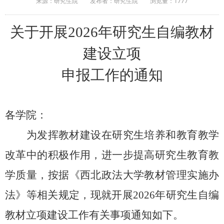
来源：研究生院
发布者：研究生院
浏览量：
1777
关于开展
2026年
研究生
自编
教材
建设
立项
申报工作的通知
各学院：
为发挥教材建设在研究生培养和
教育教学
改革中的积极作用，进一步提高研究生教育教
学质量
，
按
据
《西北政法大学教材管理实施办
法》等相关规定
，
现就
开展
2026年
研究生
自编
教
材
立项建设
工作
有关事项通知如下
。