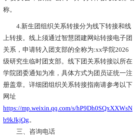
称。
4.
新生团组织关系转接
分为
线下转接和线
上转接
。
线上
须通过智慧团建
网站
转接电子团
关系，申请转入
团支部的
全称为
:xx学院202
6
级研究生临时团支部
。
线下
团关系转接以所在
学院团委通知为准，具体方式为团员证统一注
册盖章。
详细
团组织关系转接指南
请参考以下
网址
https://mp.weixin.qq.com/s/hP9Dh0SQxXXWsN
b9kJkjQg
。
三、咨询电话